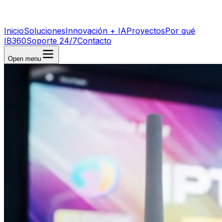
Inicio
Soluciones
Innovación + IA
Proyectos
Por qué
IB360
Soporte 24/7
Contacto
Open menu